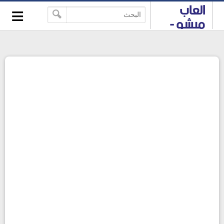
≡
العاب
-->
ميشو -
العاب
HTML 5
والعاب
فلاش