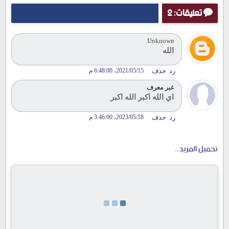
تعليقات: 2
Unknown
الله
رد
حذف
15‏/05‏/2021، 6:48:00 م
غير معرف
اي الله اكبر الله اكبر
رد
حذف
18‏/05‏/2023، 3:46:00 م
تحميل المزيد...