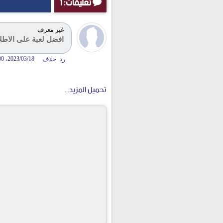
تعليقات: 1
غير معرف
افضل لعبة على الاطل
رد
حذف
18‏/03‏/2023، 3:08:00 م
تحميل المزيد...