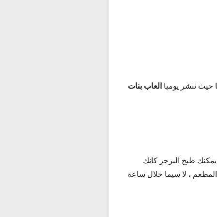
 حيث ننشر يوميا
العاب بنات
Burger Resta من افضل العاب بنات اون لاين و خاصة العاب طبخ 2020 حيث يمكنك طبخ البرجر كانك
مطعم ، لا سيما خلال ساعة