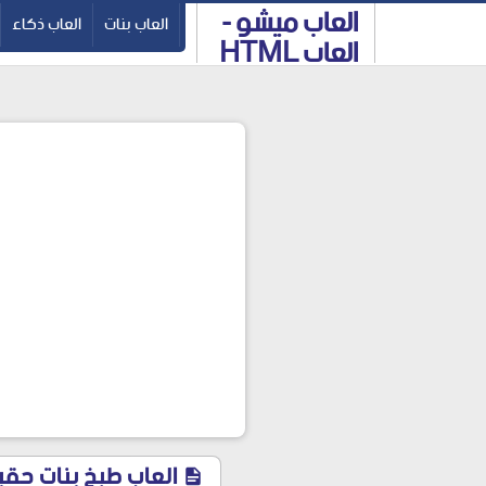
العاب ميشو -
-->
العاب بنات
العاب ذكاء
العاب HTML
5 والعاب
فلاش
العاب طبخ بنات حقيقية للكبار - لع