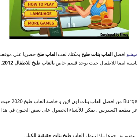
ميشو
افضل
العاب بنات طبخ
يمكنك لعب
العاب طخ
حصريا علي موقعنا
اسبة ايضا للاطفال حيث يوجد قسم خاص
بالعاب طبخ للاطفال 2012
.
تعد لعبة urant Express
ر مطعم اكسبرس ، يمكن للأشياء الحصول على بعض الجنون في هذا ال
ن يتضورون جوعا ماذا تنتظر
العاب طبخ بنات حقيقية للكبار
.