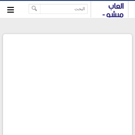
≡
العاب
-->
ميشو -
العاب
HTML 5
والعاب
فلاش