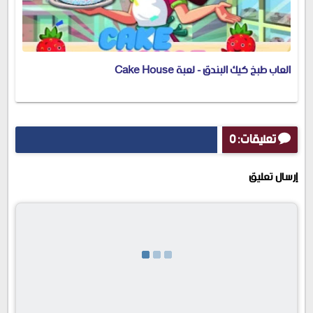
العاب طبخ كيك البندق - لعبة Cake House
تعليقات: 0
إرسال تعليق