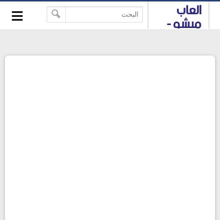
≡
العاب
-->
ميشو -
العاب
HTML 5
والعاب
فلاش