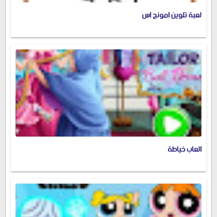
لعبة تلوين امونج اس
العاب خياطة