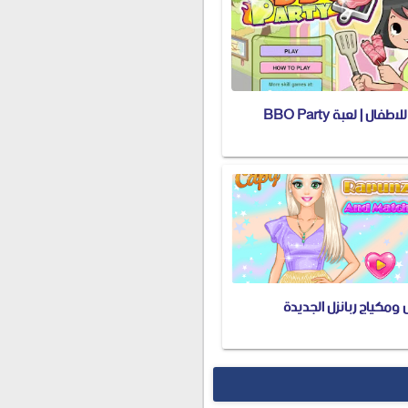
فال | لعبة BBO Party
 ومكياج ربانزل الجديدة