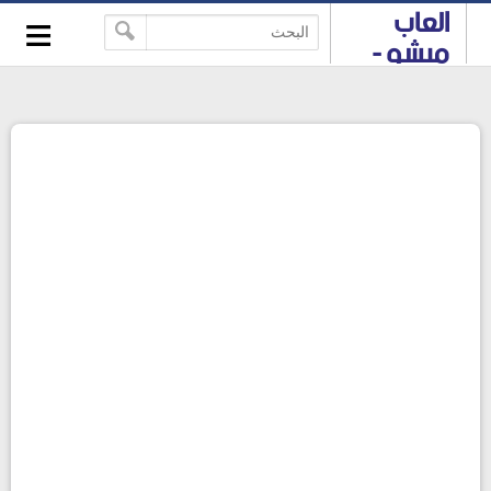
≡
العاب
-->
ميشو -
العاب
HTML 5
والعاب
فلاش